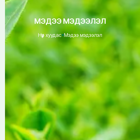
МЭДЭЭ МЭДЭЭЛЭЛ
Нүүр хуудас
Мэдээ мэдээлэл