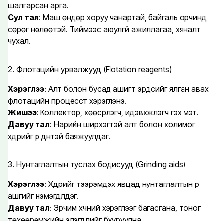
шалгарсан арга.
Сул тал
: Маш өндөр хоруу чанартай, байгаль орчинд
сөрөг нөлөөтэй. Тиймээс аюулгүй ажиллагаа, хяналт
чухал.
2. Флотацийн урвалжууд (Flotation reagents)
Хэрэглээ
: Алт болон бусад ашигт эрдсийг ялган авах
флотацийн процесст хэрэглэнэ.
Жишээ
: Коллектор, хөөсрүүлэгч, идэвхжүүлэгч гэх мэт.
Давуу тал
: Нарийн ширхэгтэй алт болон холимог
хүдрийг үр дүнтэй баяжуулдаг.
3. Нунтаглалтын туслах бодисууд (Grinding aids)
Хэрэглээ
: Хүдрийг тээрэмдэх явцад нунтаглалтын үр
ашгийг нэмэгдүүлдэг.
Давуу тал
: Эрчим хүчний хэрэглээг багасгана, тоног
төхөөрөмжийн элэгдлийг бууруулна.