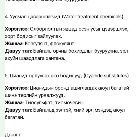
4. Уусмал цэвэршүүлэгчид (Water treatment chemicals)
Хэрэглээ
: Олборлолтын явцад үүссэн усыг цэвэршүүлэх,
хорт бодисыг зайлуулах.
Жишээ
: Коагулянт, флокулянт.
Давуу тал
: Байгаль орчны бохирдлыг бууруулна, эрүүл
ахуйн шаардлага хангана.
5. Цианид орлуулах эко бодисууд (Cyanide substitutes)
Хэрэглээ
: Цианидын оронд ашиглагдах аюул багатай
шинэ төрлийн урвалжууд.
Жишээ
: Тиосульфат, тиомочевин.
Давуу тал
: Байгальд ээлтэй, хүний эрүүл мэндэд аюул
багатай.
Дүгнэлт