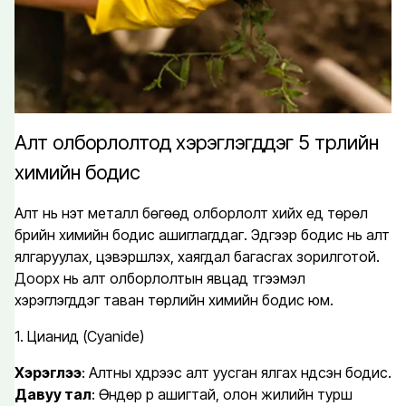
Алт олборлолтод хэрэглэгддэг 5 төрлийн
химийн бодис
Алт нь үнэт металл бөгөөд олборлолт хийх үед төрөл
бүрийн химийн бодис ашиглагддаг. Эдгээр бодис нь алт
ялгаруулах, цэвэршүүлэх, хаягдал багасгах зорилготой.
Доорх нь алт олборлолтын явцад түгээмэл
хэрэглэгддэг таван төрлийн химийн бодис юм.
1. Цианид (Cyanide)
Хэрэглээ
: Алтны хүдрээс алт уусган ялгах үндсэн бодис.
Давуу тал
: Өндөр үр ашигтай, олон жилийн турш