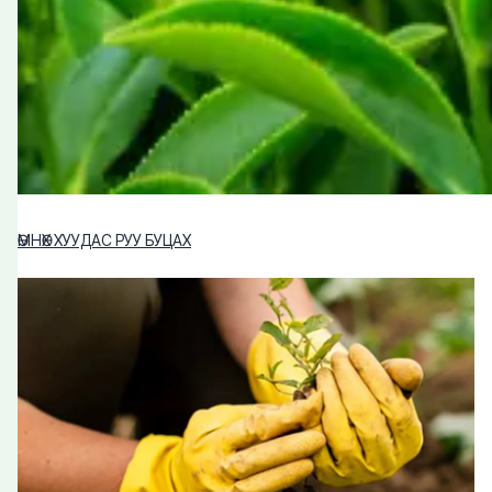
ӨМНӨХ ХУУДАС РУУ БУЦАХ