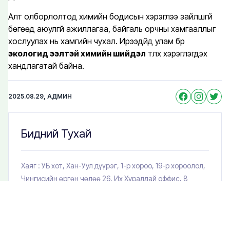
Алт олборлолтод химийн бодисын хэрэглээ зайлшгүй
бөгөөд аюулгүй ажиллагаа, байгаль орчны хамгааллыг
хослуулах нь хамгийн чухал. Ирээдүйд улам бүр
экологид ээлтэй химийн шийдэл
түлхүү хэрэглэгдэх
хандлагатай байна.
Facebook
Instagram
Twitte
2025.08.29, АДМИН
Бидний Тухай
Хаяг : УБ хот, Хан-Уул дүүрэг, 1-р хороо, 19-р хороолол,
Чингисийн өргөн чөлөө 26, Их Хуралдай оффис, 8
давхар, 808 тоот
Имайл:Info.libertycredit@gmail.com